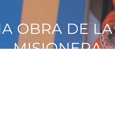
FICIA OBRA 
EDRO APÓST
ENVÍA OPERARIOS A TUS MIES
CONOCER MÁS