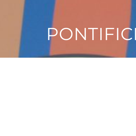
PONTI
P