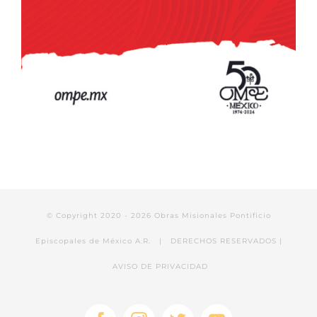
© Copyright 2020 -
2026 Obras Misionales Pontificio
Episcopales de México A.R. | DERECHOS RESERVADOS |
AVISO DE PRIVACIDAD